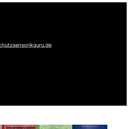
chutz
sensorikguru.de